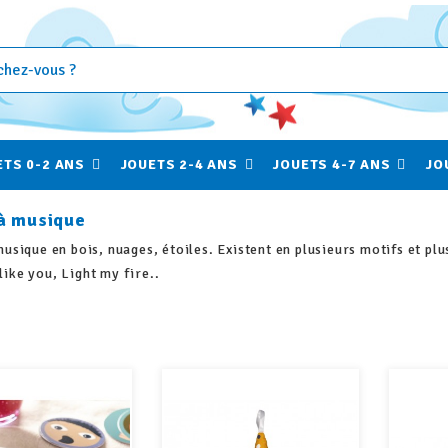
ETS 0-2 ANS
JOUETS 2-4 ANS
JOUETS 4-7 ANS
JO
 à musique
musique en bois, nuages, étoiles. Existent en plusieurs motifs et p
ike you, Light my fire..