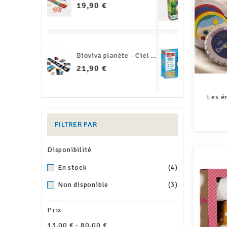
PRIX
12,90 €
Bioviva planète - Ciel et espace
Bioviva le jeu
PRIX
35,90 €
Les é
FILTRER PAR
Disponibilité
En stock
(4)
Non disponible
(3)
Prix
13,00 € - 80,00 €