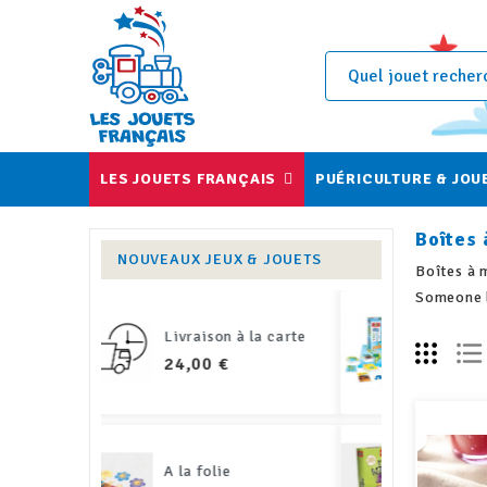
LES JOUETS FRANÇAIS
PUÉRICULTURE & JOU
Boîtes
NOUVEAUX JEUX & JOUETS
Boîtes à 
Someone l
à la carte
Bioviva junior
PRIX
25,90 €
Défis nature - Animaux disparus