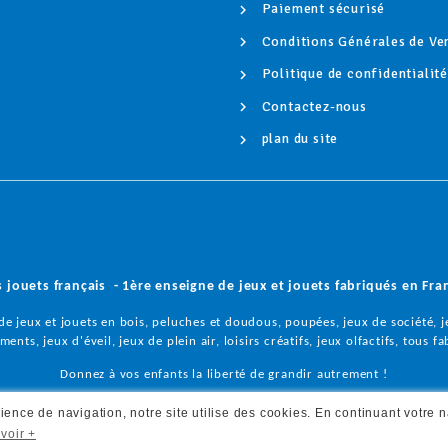
Paiement sécurisé
Conditions Générales de Ve
Politique de confidentialit
Contactez-nous
plan du site
s jouets français - 1ère enseigne de jeux et jouets fabriqués en Fra
e jeux et jouets en bois, peluches et doudous, poupées, jeux de société, je
ents, jeux d'éveil, jeux de plein air, loisirs créatifs, jeux olfactifs,
tous fa
Donnez à vos enfants la liberté de grandir autrement !
Copyright © 2023 - Les jouets français - Tous droits réservés
rience de navigation, notre site utilise des cookies. En continuant votre 
voir +