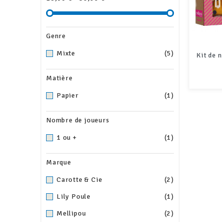
Genre
Mixte
(5)
Kit de 
Matière
Papier
(1)
Nombre de joueurs
1 ou +
(1)
Marque
Carotte & Cie
(2)
Lily Poule
(1)
Mellipou
(2)