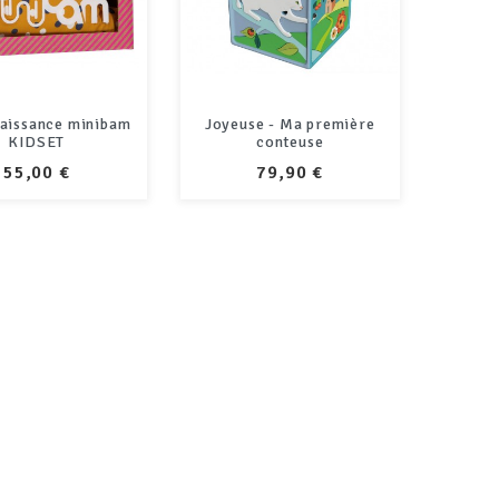
naissance minibam
Joyeuse - Ma première
KIDSET
conteuse
PRIX
PRIX
55,00 €
79,90 €