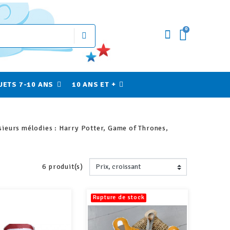
0
UETS 7-10 ANS
10 ANS ET +
lusieurs mélodies : Harry Potter, Game of Thrones,
6 produit(s)
Rupture de stock