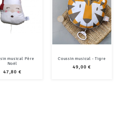
sin musical Père
Coussin musical - Tigre
Noël
PRIX
49,00 €
PRIX
47,80 €