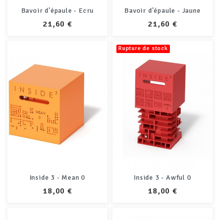
Bavoir d'épaule - Ecru
Bavoir d'épaule - Jaune
PRIX
PRIX
21,60 €
21,60 €
Rupture de stock
Inside 3 - Mean 0
Inside 3 - Awful 0
PRIX
PRIX
18,00 €
18,00 €