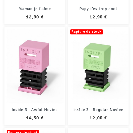
Maman je t'aime
Papy t'es trop cool
PRIX
PRIX
12,90 €
12,90 €
Rupture de stock
Inside 3 - Awful Novice
Inside 3 - Regular Novice
PRIX
PRIX
14,30 €
12,00 €
Rupture de stock