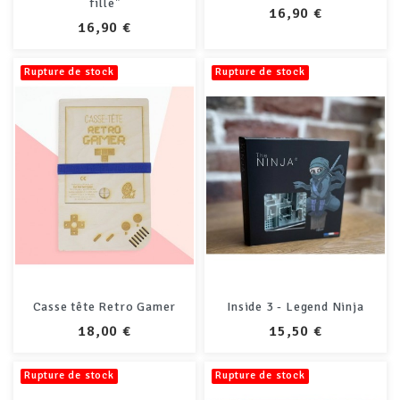
fille"
PRIX
16,90 €
PRIX
16,90 €
Rupture de stock
Rupture de stock
Casse tête Retro Gamer
Inside 3 - Legend Ninja
PRIX
PRIX
18,00 €
15,50 €
Rupture de stock
Rupture de stock