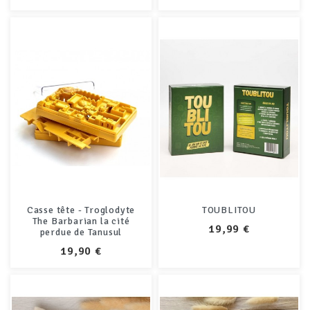
Casse tête - Troglodyte
TOUBLITOU
The Barbarian la cité
PRIX
19,99 €
perdue de Tanusul
PRIX
19,90 €