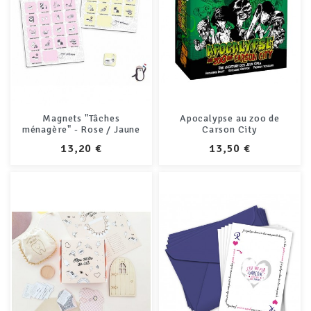
Magnets "Tâches
Apocalypse au zoo de
ménagère" - Rose / Jaune
Carson City
PRIX
PRIX
13,20 €
13,50 €