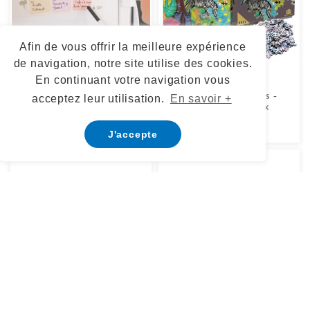
Afin de vous offrir la meilleure expérience
de navigation, notre site utilise des cookies.
En continuant votre navigation vous
Organisateur de repas
Puzzle 1000 pièces -
acceptez leur utilisation.
En savoir +
Drôles d'animaux
PRIX
29,90 €
PRIX
35,90 €
J'accepte