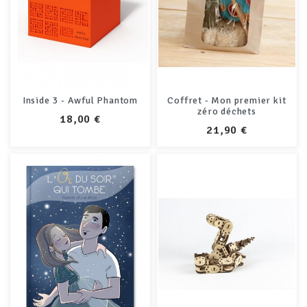
Inside 3 - Awful Phantom
Coffret - Mon premier kit
zéro déchets
PRIX
18,00 €
PRIX
21,90 €