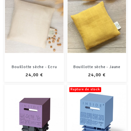
Bouillotte sèche - Ecru
Bouillotte sèche - Jaune
PRIX
PRIX
24,00 €
24,00 €
Rupture de stock