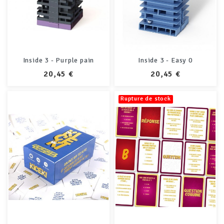
Inside 3 - Purple pain
Inside 3 - Easy 0
PRIX
PRIX
20,45 €
20,45 €
Rupture de stock