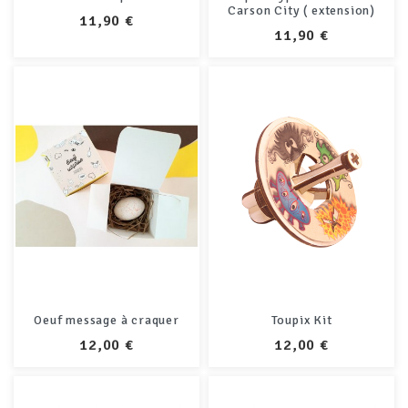
Carson City ( extension)
PRIX
11,90 €
PRIX
11,90 €
Oeuf message à craquer
Toupix Kit
PRIX
PRIX
12,00 €
12,00 €