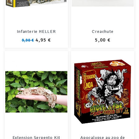
Infanterie HELLER
Creachute
PRIX
PRIX
PRIX
4,95 €
5,00 €
9,90 €
Extension Serpento Kit
Apocalypse au zoo de