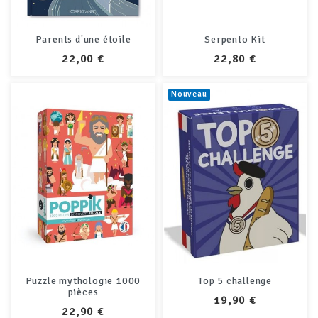
Parents d'une étoile
Serpento Kit
PRIX
PRIX
22,00 €
22,80 €
Nouveau
Puzzle mythologie 1000
Top 5 challenge
pièces
PRIX
19,90 €
PRIX
22,90 €