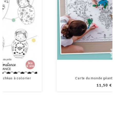
Carte du monde géante à colorier
PRIX
11,50 €