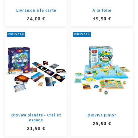
Livraison à la carte
A la folie
PRIX
PRIX
24,00 €
19,90 €
Nouveau
Nouveau
Bioviva planète - Ciel et
Bioviva junior
espace
PRIX
25,90 €
PRIX
21,90 €