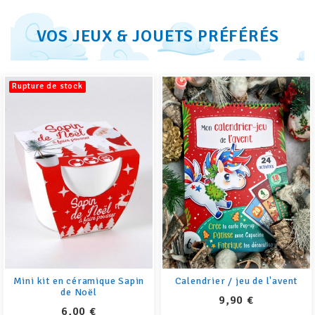
VOS JEUX & JOUETS PRÉFÉRÉS
Promo !
Calendrier / jeu de l'avent
Bougies cire
PRIX
PRIX
PRIX
9,90 €
15,00 €
24,90 €