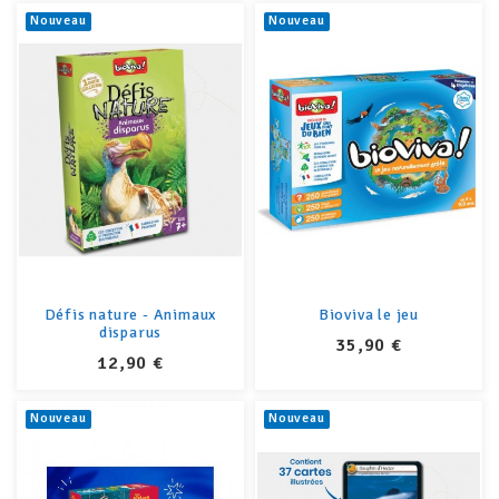
Nouveau
Nouveau
Défis nature - Animaux
Bioviva le jeu
disparus
PRIX
35,90 €
PRIX
12,90 €
Nouveau
Nouveau