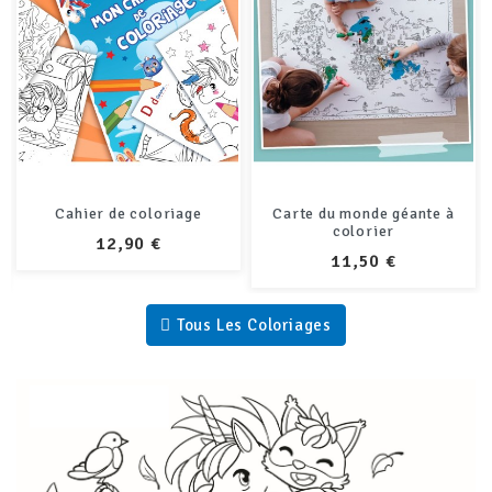
Cahier de coloriage
Carte du monde géante à
colorier
PRIX
12,90 €
PRIX
11,50 €
Tous Les Coloriages