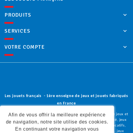
PRODUITS
SERVICES
VOTRE COMPTE
Les jouets français - 1ère enseigne de jeux et jouets fabriqués
en France
Afin de vous offrir la meilleure expérience
Vous trouverez dans notre boutique en ligne une sélection de jeux et
jouets en bois, peluches et doudous, poupées, jeux de société, jeux
de navigation, notre site utilise des cookies.
coopératifs, jeux de construction, jeux d'imitation, jeux éducatifs,
En continuant votre navigation vous
déguisements, jeux d'éveil, jeux de plein air, loisirs créatifs, jeux