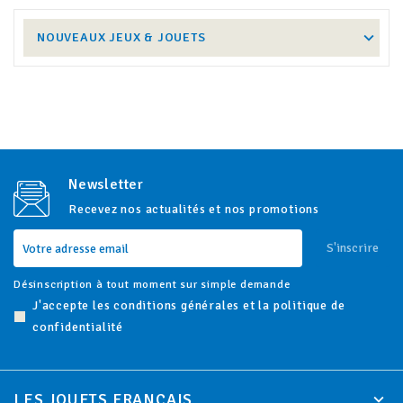
NOUVEAUX JEUX & JOUETS
Newsletter
Recevez nos actualités et nos promotions
S'inscrire
Désinscription à tout moment sur simple demande
J'accepte les conditions générales et la politique de
confidentialité
LES JOUETS FRANÇAIS