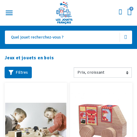
0
Jeux et jouets en bois
Filtres