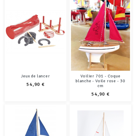
Jeux de lancer
Voilier 701 - Coque
blanche - Voile rose - 30
PRIX
54,90 €
cm
PRIX
54,90 €