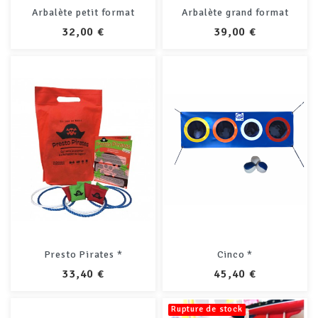
Arbalète petit format
Arbalète grand format
PRIX
PRIX
32,00 €
39,00 €
Presto Pirates *
Cinco *
PRIX
PRIX
33,40 €
45,40 €
Rupture de stock