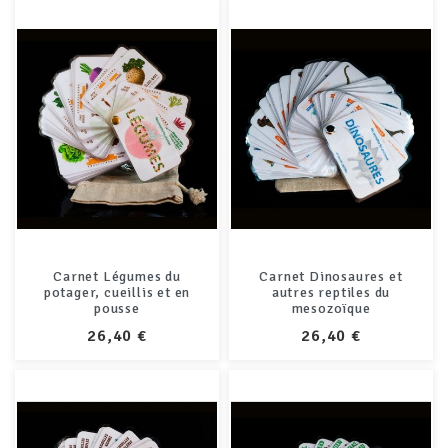
Carnet Légumes du
Carnet Dinosaures et
potager, cueillis et en
autres reptiles du
pousse
mesozoïque
PRIX
PRIX
26,40 €
26,40 €