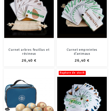
Carnet arbres feuillus et
Carnet empreintes
résineux
d'animaux
PRIX
PRIX
26,40 €
26,40 €
Rupture de stock