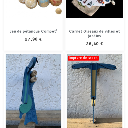
Jeu de pétanque Compet'
Carnet Oiseaux de villes et
jardins
PRIX
27,90 €
PRIX
26,40 €
Rupture de stock
+5