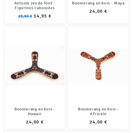
Antoine jeu de foot -
Boomerang en bois - Maya
Figurines cabossées
PRIX
24,00 €
PRIX
PRIX
14,95 €
29,90 €
Boomerang en bois -
Boomerang en bois -
Hawaii
Africain
PRIX
PRIX
24,00 €
24,00 €