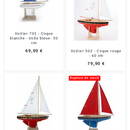
Voilier 701 - Coque
blanche - Voile bleue- 30
cm
PRIX
69,90 €
Voilier 502 - Coque rouge
- 40 cm
PRIX
79,90 €
Rupture de stock