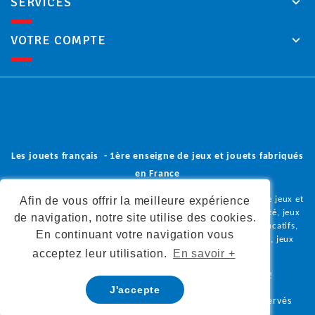
SERVICES
VOTRE COMPTE
Les jouets français - 1ère enseigne de jeux et jouets fabriqués
en France
Vous trouverez dans notre boutique en ligne une sélection de jeux et
Afin de vous offrir la meilleure expérience
jouets en bois, peluches et doudous, poupées, jeux de société, jeux
de navigation, notre site utilise des cookies.
coopératifs, jeux de construction, jeux d'imitation, jeux éducatifs,
En continuant votre navigation vous
déguisements, jeux d'éveil, jeux de plein air, loisirs créatifs, jeux
acceptez leur utilisation.
En savoir +
olfactifs,
tous fabriqués en France.
Donnez à vos enfants la liberté de grandir autrement !
J'accepte
Copyright © 2023 - Les jouets français - Tous droits réservés