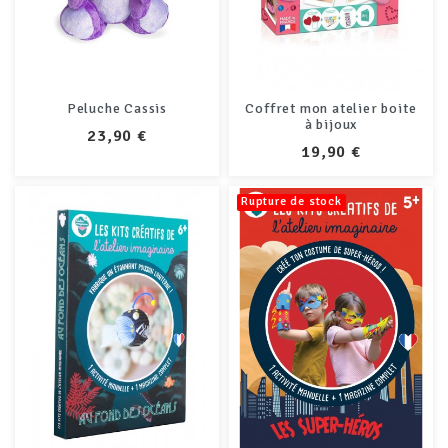
Peluche Cassis
Coffret mon atelier boite
à bijoux
PRIX
23,90 €
PRIX
19,90 €
Rupture de stock