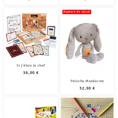
Rupture de stock
Si j'étais le chef
PRIX
36,00 €
Peluche Mandarine
PRIX
32,90 €