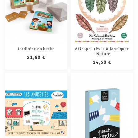
Jardinier en herbe
Attrape- rêves à fabriquer
- Nature
PRIX
21,90 €
PRIX
14,50 €