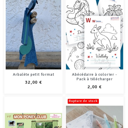
+5
Arbalète petit format
Abécédaire à colorier -
Pack à télécharger
PRIX
32,00 €
PRIX
2,00 €
Rupture de stock