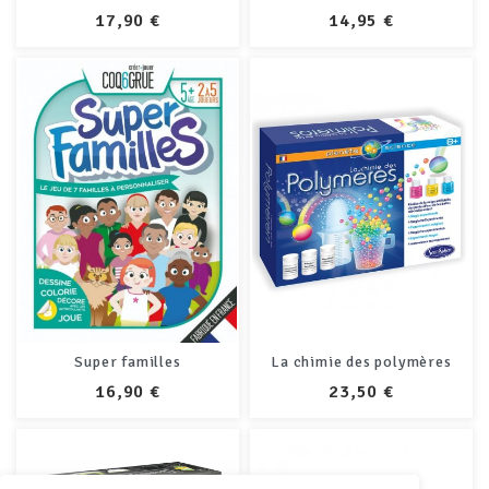
PRIX
PRIX
17,90 €
14,95 €
Super familles
La chimie des polymères
PRIX
PRIX
16,90 €
23,50 €