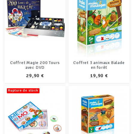
Coffret Magie 200 Tours
Coffret 3 animaux Balade
avec DVD
en forêt
PRIX
PRIX
29,90 €
19,90 €
Rupture de stock