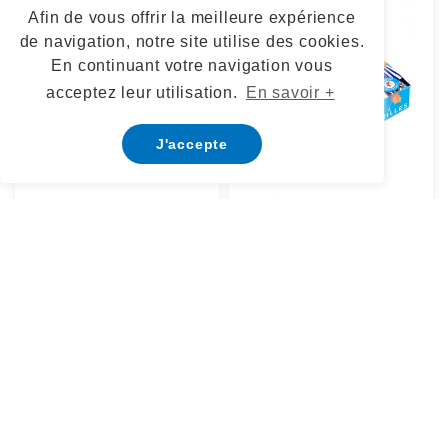
Afin de vous offrir la meilleure expérience
de navigation, notre site utilise des cookies.
En continuant votre navigation vous
acceptez leur utilisation.
En savoir +
J'accepte
KOSMOPOLIT
7 familles - La France en
fêtes
PRIX
26,50 €
PRIX
14,50 €