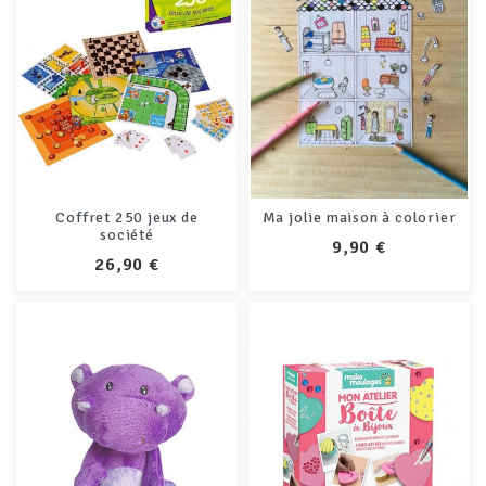
Coffret 250 jeux de
Ma jolie maison à colorier
société
PRIX
9,90 €
PRIX
26,90 €