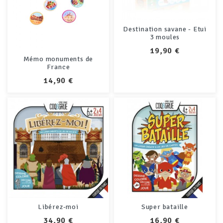
Destination savane - Etui
3 moules
PRIX
19,90 €
Mémo monuments de
France
PRIX
14,90 €
Libérez-moi
Super bataille
PRIX
PRIX
34,90 €
16,90 €