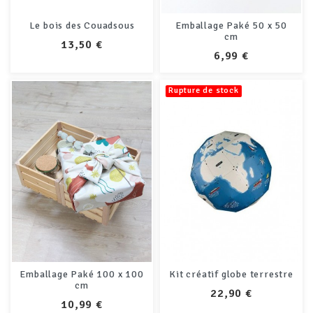
Le bois des Couadsous
Emballage Paké 50 x 50
cm
PRIX
13,50 €
PRIX
6,99 €
Rupture de stock
Emballage Paké 100 x 100
Kit créatif globe terrestre
cm
PRIX
22,90 €
PRIX
10,99 €