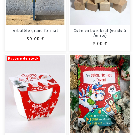
Arbalète grand format
Cube en bois brut (vendu à
l'unité)
PRIX
39,00 €
PRIX
2,00 €
Rupture de stock