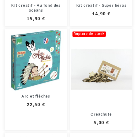
Kit créatif - Au fond des
Kit créatif - Super héros
océans
PRIX
14,90 €
PRIX
15,90 €
Rupture de stock
Arc et flèches
PRIX
22,50 €
Creachute
PRIX
5,00 €