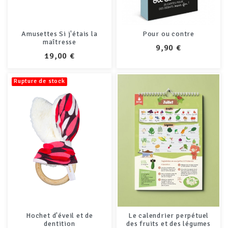
Amusettes Si j'étais la
Pour ou contre
maîtresse
PRIX
9,90 €
PRIX
19,00 €
Rupture de stock
Hochet d'éveil et de
Le calendrier perpétuel
dentition
des fruits et des légumes