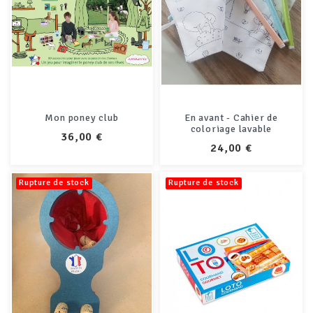
Mon poney club
En avant - Cahier de
coloriage lavable
PRIX
36,00 €
PRIX
24,00 €
Rupture de stock
Rupture de stock