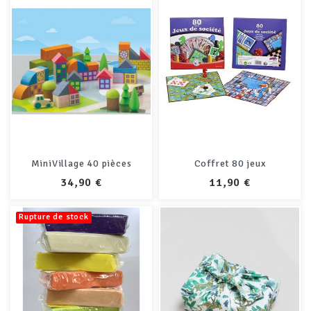
MiniVillage 40 pièces
Coffret 80 jeux
PRIX
PRIX
34,90 €
11,90 €
Rupture de stock
+3