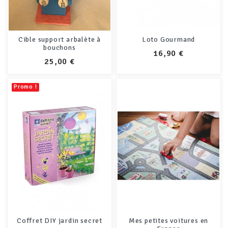
Cible support arbalète à
Loto Gourmand
bouchons
PRIX
16,90 €
PRIX
25,00 €
Promo !
Coffret DIY jardin secret
Mes petites voitures en