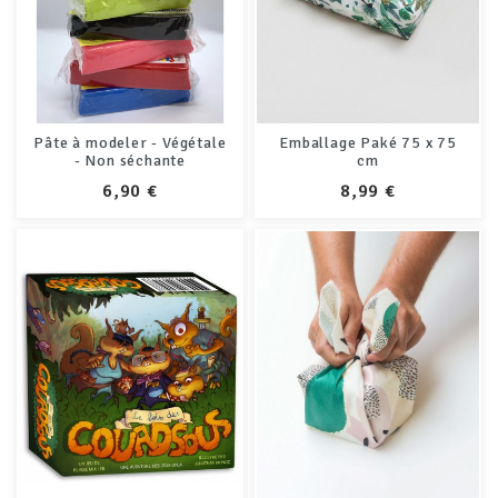
Pâte à modeler - Végétale
Emballage Paké 75 x 75
- Non séchante
cm
PRIX
PRIX
6,90 €
8,99 €