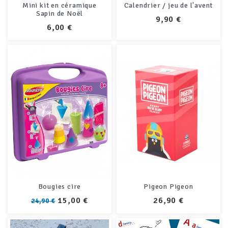
Mini kit en céramique
Calendrier / jeu de l'avent
Sapin de Noël
PRIX
9,90 €
PRIX
6,00 €
Bougies cire
Pigeon Pigeon
PRIX
PRIX
PRIX
15,00 €
26,90 €
24,90 €