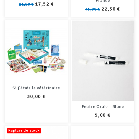
France
PRIX
PRIX
17,52 €
21,90 €
PRIX
PRIX
22,50 €
45,00 €
Si j'étais le vétérinaire
PRIX
30,00 €
Feutre Craie - Blanc
PRIX
5,00 €
Rupture de stock