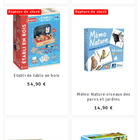
Rupture de stock
Rupture de stock
Etabli de table en bois
PRIX
54,90 €
Mémo Nature oiseaux des
parcs et jardins
PRIX
14,90 €