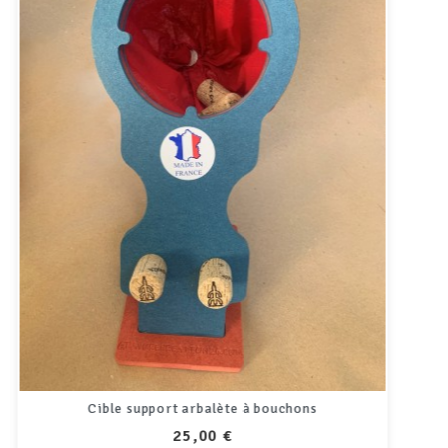
Arbalète grand format
PRIX
39,00 €