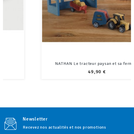
NATHAN Le tracteur paysan et sa ferme *
PRIX
49,90 €
Newsletter
Recevez nos actualités et nos promotions