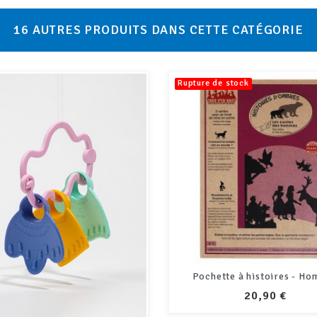
16 AUTRES PRODUITS DANS CETTE CATÉGORIE
de stock
Rupture de stock
ette à histoires - Hommes
PRIX
20,90 €