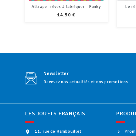
Funky
Le rêveur - Hochet à manipuler -
Rose
PRIX
18,99 €
Newsletter
Recevez nos actualités et nos promotions
LES JOUETS FRANÇAIS
PRODU
11, rue de Rambouillet
Promo
