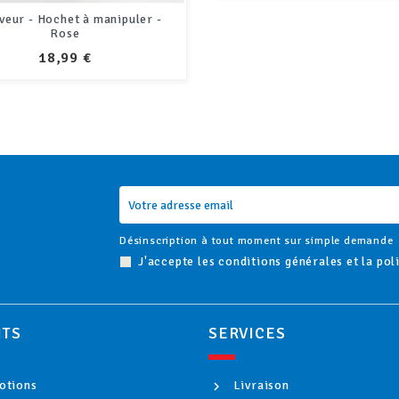
Cosmetic Lab
PRIX
32,90 €
Désinscription à tout moment sur simple demande
J'accepte les conditions générales et la pol
ITS
SERVICES
tions
Livraison