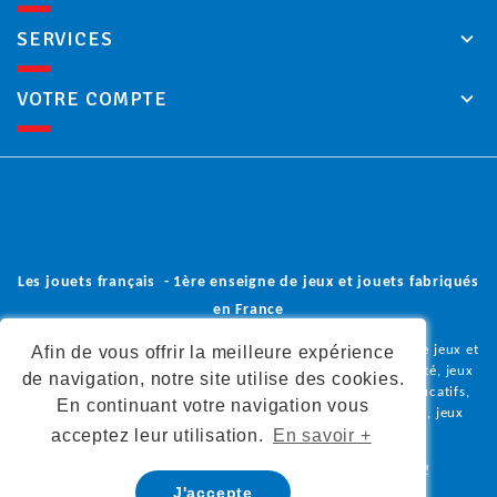
SERVICES
VOTRE COMPTE
Les jouets français - 1ère enseigne de jeux et jouets fabriqués
en France
Afin de vous offrir la meilleure expérience
Vous trouverez dans notre boutique en ligne une sélection de jeux et
jouets en bois, peluches et doudous, poupées, jeux de société, jeux
de navigation, notre site utilise des cookies.
coopératifs, jeux de construction, jeux d'imitation, jeux éducatifs,
En continuant votre navigation vous
déguisements, jeux d'éveil, jeux de plein air, loisirs créatifs, jeux
acceptez leur utilisation.
En savoir +
olfactifs,
tous fabriqués en France.
Donnez à vos enfants la liberté de grandir autrement !
J'accepte