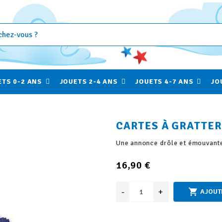
ETS 0-2 ANS
JOUETS 2-4 ANS
JOUETS 4-7 ANS
JO
CARTES À GRATTER 
Une annonce drôle et émouvant
16,90 €
-
+

AJOUT