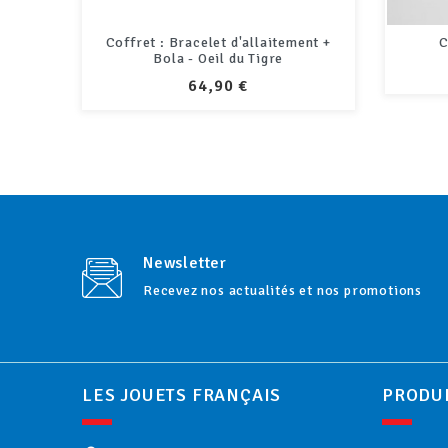
ent +
Coffret Naissance Jaune
H
PRIX
28,80 €
Newsletter
Recevez nos actualités et nos promotions
LES JOUETS FRANÇAIS
PRODU