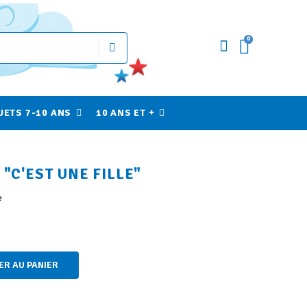
0
UETS 7-10 ANS
10 ANS ET +
"C'EST UNE FILLE"
e
ER AU PANIER