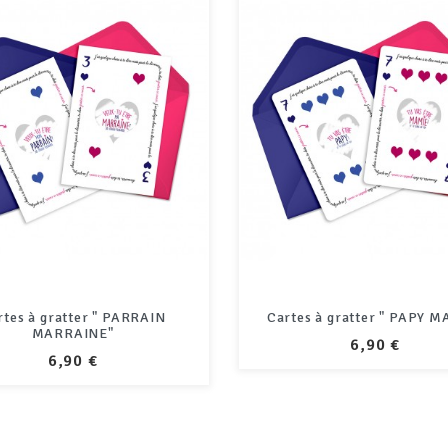
rtes à gratter " PARRAIN
Cartes à gratter " PAPY M
MARRAINE"
PRIX
6,90 €
PRIX
6,90 €