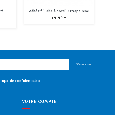
pe rêve
Sticker voiture "P'TIT LOUP A
A
BORD"
PRIX
8,90 €
S'inscrire
itique de confidentialité
VOTRE COMPTE