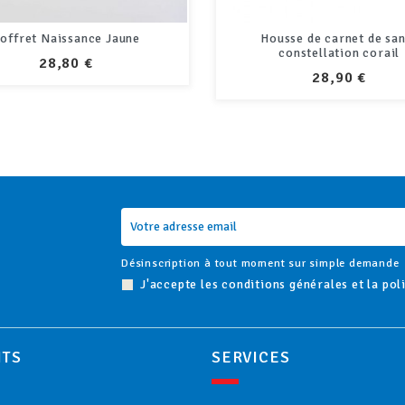
ousse de carnet de santé
Adhésif "Bébé à bord" Attra
constellation corail
PRIX
19,90 €
PRIX
28,90 €
Désinscription à tout moment sur simple demande
J'accepte les conditions générales et la pol
ITS
SERVICES