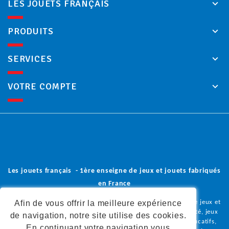
LES JOUETS FRANÇAIS
PRODUITS
SERVICES
VOTRE COMPTE
Les jouets français - 1ère enseigne de jeux et jouets fabriqués
en France
Afin de vous offrir la meilleure expérience
Vous trouverez dans notre boutique en ligne une sélection de jeux et
jouets en bois, peluches et doudous, poupées, jeux de société, jeux
de navigation, notre site utilise des cookies.
coopératifs, jeux de construction, jeux d'imitation, jeux éducatifs,
En continuant votre navigation vous