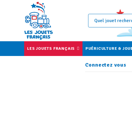
LES JOUETS FRANÇAIS
PUÉRICULTURE & JOU
Connectez vous