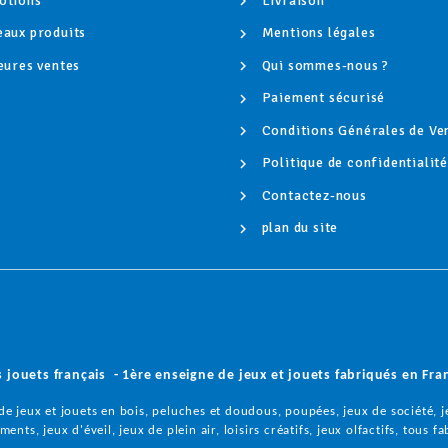
tions
Livraison
aux produits
Mentions légales
eures ventes
Qui sommes-nous ?
Paiement sécurisé
Conditions Générales de Ve
Politique de confidentialit
Contactez-nous
plan du site
s jouets français - 1ère enseigne de jeux et jouets fabriqués en Fra
e jeux et jouets en bois, peluches et doudous, poupées, jeux de société, je
ents, jeux d'éveil, jeux de plein air, loisirs créatifs, jeux olfactifs,
tous fa