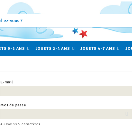
ETS 0-2 ANS
JOUETS 2-4 ANS
JOUETS 4-7 ANS
JO
E-mail
Mot de passe
Au moins 5 caractères