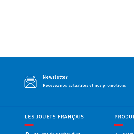
Newsletter
Recevez nos actualités et nos promotions
LES JOUETS FRANÇAIS
PRODU