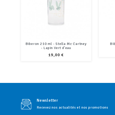
artney
Biberon 360ml - Tour Eiffel
Coffr
PRIX
19,00 €
Newsletter
Recevez nos actualités et nos promotions