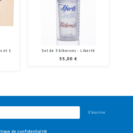
rté
Set de 3 biberons - Inès de la
Bib
Fressange
PRIX
55,00 €
S'inscrire
itique de confidentialité