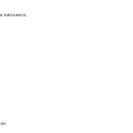
la naissance.
e
isir