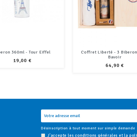
et Liberté - 3 Biberons et 1
Set de 3 biberons - Libe
Bavoir
PRIX
55,00 €
PRIX
64,90 €
Désinscription à tout moment sur simple demande
J'accepte les conditions générales et la pol