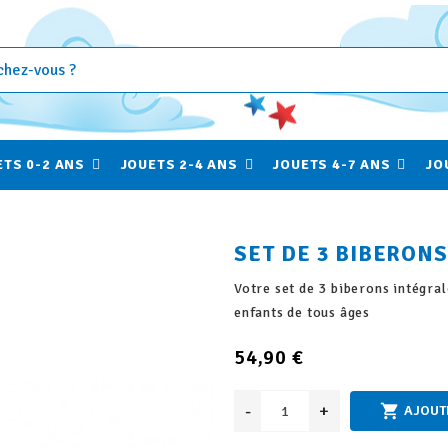
ETS 0-2 ANS
JOUETS 2-4 ANS
JOUETS 4-7 ANS
JO
fullscreen
fullscreen
SET DE 3 BIBERON
Votre set de 3 biberons intégr
enfants de tous âges
54,90 €
-
+

AJOUT