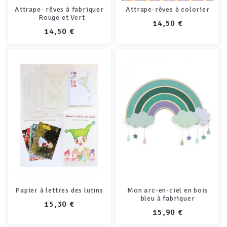
Attrape- rêves à fabriquer
Attrape-rêves à colorier
- Rouge et Vert
PRIX
14,50 €
PRIX
14,50 €
Papier à lettres des lutins
Mon arc-en-ciel en bois
bleu à fabriquer
PRIX
15,30 €
PRIX
15,90 €