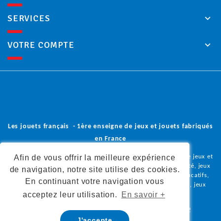
SERVICES
VOTRE COMPTE
Les jouets français - 1ère enseigne de jeux et jouets fabriqués
en France
Afin de vous offrir la meilleure expérience
Vous trouverez dans notre boutique en ligne une sélection de jeux et
jouets en bois, peluches et doudous, poupées, jeux de société, jeux
de navigation, notre site utilise des cookies.
coopératifs, jeux de construction, jeux d'imitation, jeux éducatifs,
En continuant votre navigation vous
déguisements, jeux d'éveil, jeux de plein air, loisirs créatifs, jeux
acceptez leur utilisation.
En savoir +
olfactifs,
tous fabriqués en France.
Donnez à vos enfants la liberté de grandir autrement !
J'accepte