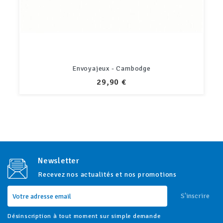
Disque Multiplication Réponse au dos fille
PRIX
8,50 €
Newsletter
Recevez nos actualités et nos promotions
S'inscrire
Désinscription à tout moment sur simple demande