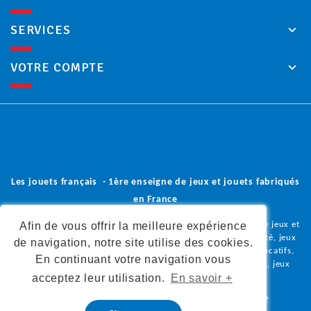
SERVICES
VOTRE COMPTE
Les jouets français - 1ère enseigne de jeux et jouets fabriqués
en France
Afin de vous offrir la meilleure expérience
Vous trouverez dans notre boutique en ligne une sélection de jeux et
jouets en bois, peluches et doudous, poupées, jeux de société, jeux
de navigation, notre site utilise des cookies.
coopératifs, jeux de construction, jeux d'imitation, jeux éducatifs,
En continuant votre navigation vous
déguisements, jeux d'éveil, jeux de plein air, loisirs créatifs, jeux
acceptez leur utilisation.
En savoir +
olfactifs,
tous fabriqués en France.
Donnez à vos enfants la liberté de grandir autrement !