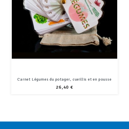
otager, cueillis et en pousse
Carnet Oiseaux 
PRIX
P
26,40 €
2