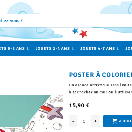
ETS 0-2 ANS
JOUETS 2-4 ANS
JOUETS 4-7 ANS
JO
fullscreen
POSTER À COLORIE
Un espace artistique sans limite
à accrocher au mur ou à utilise
15,90 €
-
+

AJOUT