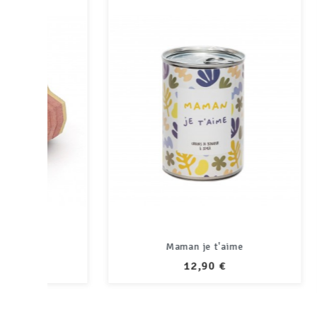
Maman je t'aime
Cof
PRIX
12,90 €