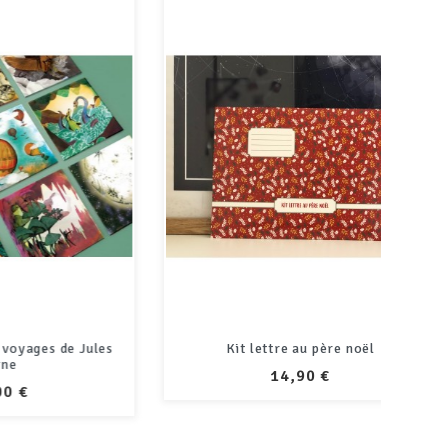
 Jules
Kit lettre au père noël
Magne
PRIX
14,90 €