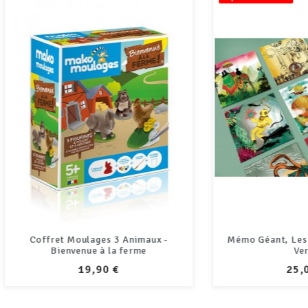
fret Moulages 3 Animaux -
Mémo Géant, Les voyages de
Bienvenue à la ferme
Verne
PRIX
PRIX
19,90 €
25,00 €