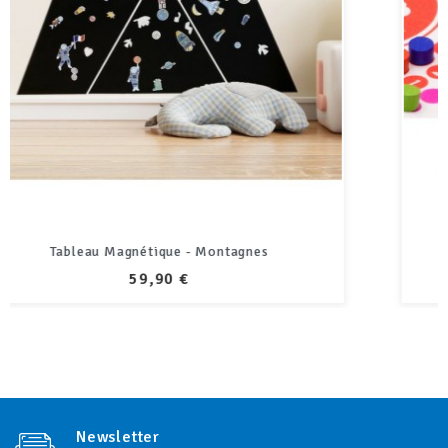
Dada
PRIX
23,90 €
Newsletter